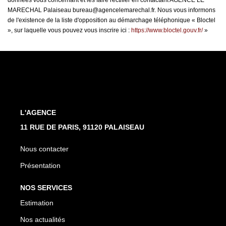
données vous concernant et les faire rectifier en contactant AGENCE LE
MARECHAL Palaiseau bureau@agencelemarechal.fr. Nous vous informons
de l'existence de la liste d'opposition au démarchage téléphonique « Bloctel
», sur laquelle vous pouvez vous inscrire ici :
https://www.bloctel.gouv.fr/
»
L'AGENCE
11 RUE DE PARIS, 91120 PALAISEAU
Nous contacter
Présentation
NOS SERVICES
Estimation
Nos actualités