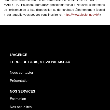
données vous concernant et les faire rectifier en contactant AGENCE LE
MARECHAL Palaiseau bureau@agencelemarechal.fr. Nous vous informons
de l'existence de la liste d'opposition au démarchage téléphonique « Bloctel
», sur laquelle vous pouvez vous inscrire ici :
https://www.bloctel.gouv.fr/
»
L'AGENCE
11 RUE DE PARIS, 91120 PALAISEAU
Nous contacter
Présentation
NOS SERVICES
Estimation
Nos actualités