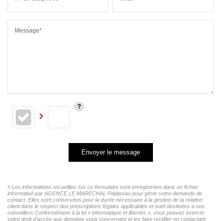
Message*
Envoyer le message
« Les informations recueillies sur ce formulaire sont enregistrées dans un fichier
informatisé par AGENCE LE MARECHAL Palaiseau pour gérer votre demande de
contact. Elles sont conservées pour la durée nécessaire à la gestion de la relation
client dans le respect des prescriptions légales applicables et sont destinées à nos
conseillers Conformément à la loi « informatique et libertés », vous pouvez exercer
votre droit d'accès aux données vous concernant et les faire rectifier en contactant