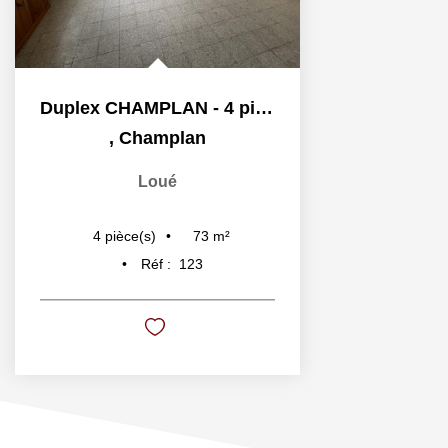
Duplex CHAMPLAN - 4 pièce(s) - 72.52 m2
,
Champlan
Loué
73
m²
4
pièce(s)
Réf :
123