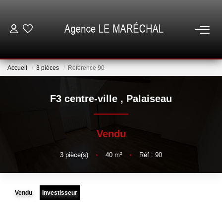
VENTES
Accueil
3 pièces
Référence 90
LOCATIONS
F3 centre-ville
,
Palaiseau
NOTRE AGENCE
Vendu
ESTIMATION
3
pièce(s)
•
40
m²
•
Réf : 90
GESTION
Vendu
Investisseur
ESPACE CLIENT