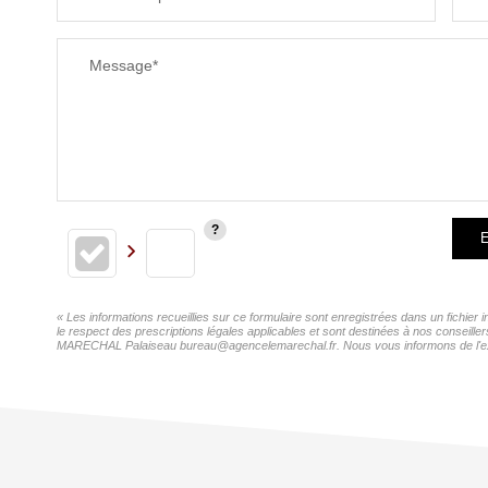
Message*
E
« Les informations recueillies sur ce formulaire sont enregistrées dans un fichi
le respect des prescriptions légales applicables et sont destinées à nos conseill
MARECHAL Palaiseau bureau@agencelemarechal.fr. Nous vous informons de l'existen