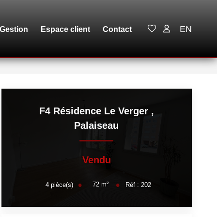
EN
Gestion
Espace client
Contact
F4 Résidence Le Verger
,
Palaiseau
Vendu
72
m²
4
pièce(s)
Réf :
202