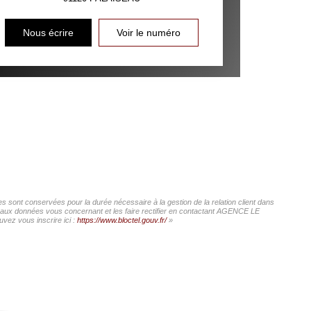
Nous écrire
Voir le numéro
 sont conservées pour la durée nécessaire à la gestion de la relation client dans
cès aux données vous concernant et les faire rectifier en contactant AGENCE LE
vez vous inscrire ici :
https://www.bloctel.gouv.fr/
»