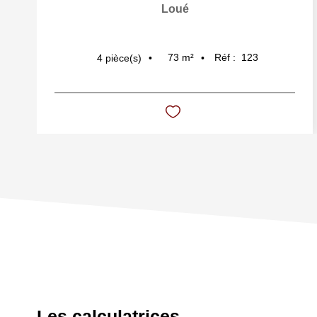
Loué
73
m²
Réf :
123
4
pièce(s)
Les calculatrices