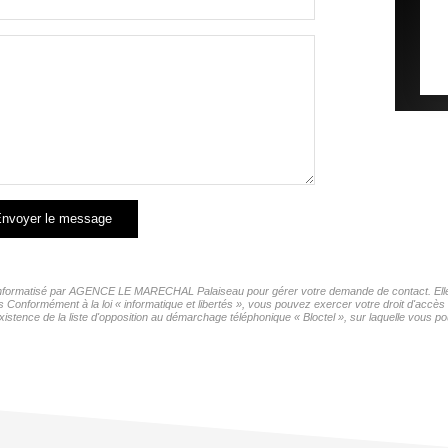
nvoyer le message
er informatisé par AGENCE LE MARECHAL Palaiseau pour gérer votre demande de contact. Elles
ers Conformément à la loi « informatique et libertés », vous pouvez exercer votre droit d'ac
ce de la liste d'opposition au démarchage téléphonique « Bloctel », sur laquelle vous pou