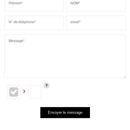
Prénom*
NOM*
N° de téléphone*
email*
Message*
Envoyer le message