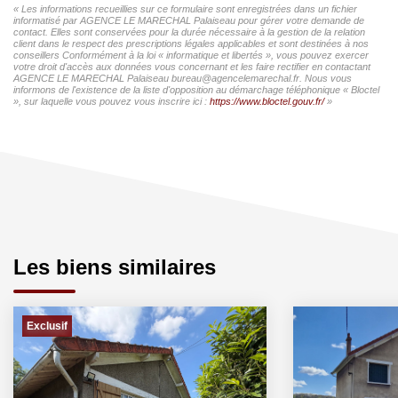
« Les informations recueillies sur ce formulaire sont enregistrées dans un fichier
informatisé par AGENCE LE MARECHAL Palaiseau pour gérer votre demande de
contact. Elles sont conservées pour la durée nécessaire à la gestion de la relation
client dans le respect des prescriptions légales applicables et sont destinées à nos
conseillers Conformément à la loi « informatique et libertés », vous pouvez exercer
votre droit d'accès aux données vous concernant et les faire rectifier en contactant
AGENCE LE MARECHAL Palaiseau bureau@agencelemarechal.fr. Nous vous
informons de l'existence de la liste d'opposition au démarchage téléphonique « Bloctel
», sur laquelle vous pouvez vous inscrire ici :
https://www.bloctel.gouv.fr/
»
Les biens similaires
Exclusif