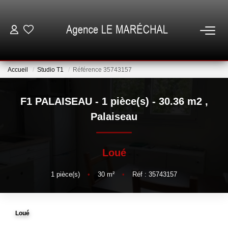
VENTES
Accueil
Studio T1
Référence 35743157
LOCATIONS
F1 PALAISEAU - 1 pièce(s) - 30.36 m2
,
NOTRE AGENCE
Palaiseau
ESTIMATION
Loué
GESTION
1
pièce(s)
•
30
m²
•
Réf : 35743157
ESPACE CLIENT
Loué