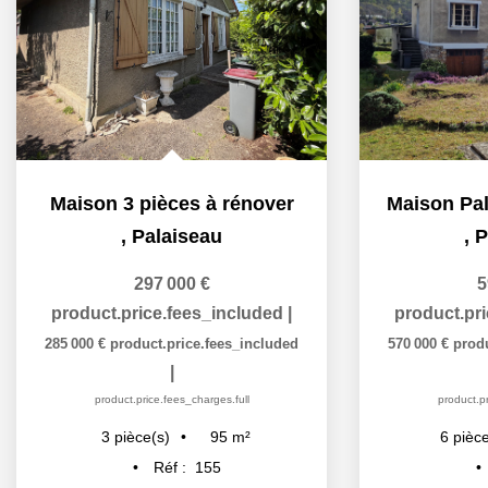
Maison 3 pièces à rénover
,
Palaiseau
,
P
297 000 €
5
product.price.fees_included
|
product.pr
285 000 €
product.price.fees_included
570 000 €
prod
|
product.price.fees_charges.full
product.pr
95
m²
3
pièce(s)
6
pièce
Réf :
155