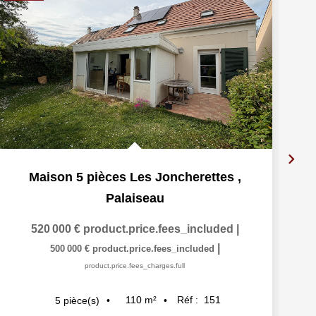
Maison 5 pièces Les Joncherettes
,
Palaiseau
520 000 €
product.price.fees_included
|
|
500 000 €
product.price.fees_included
product.price.fees_charges.full
110
m²
Réf :
151
5
pièce(s)