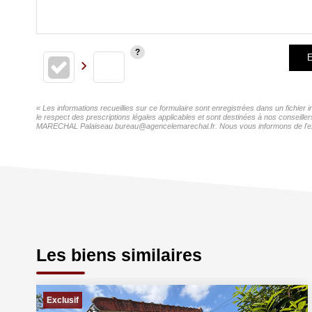
E
« Les informations recueillies sur ce formulaire sont enregistrées dans un fichi
le respect des prescriptions légales applicables et sont destinées à nos conseill
MARECHAL Palaiseau bureau@agencelemarechal.fr. Nous vous informons de l'existen
Les biens similaires
Exclusif