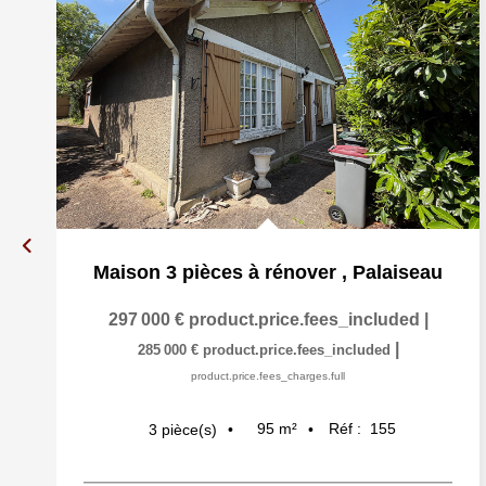
Maison 3 pièces à rénover
,
Palaiseau
297 000 €
product.price.fees_included
|
|
285 000 €
product.price.fees_included
product.price.fees_charges.full
95
m²
Réf :
155
3
pièce(s)