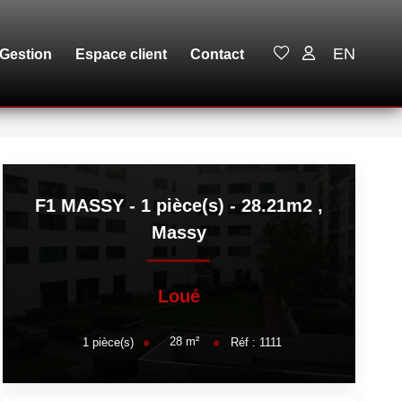
EN
Gestion
Espace client
Contact
F1 MASSY - 1 pièce(s) - 28.21m2
,
Massy
Loué
28
m²
1
pièce(s)
Réf :
1111