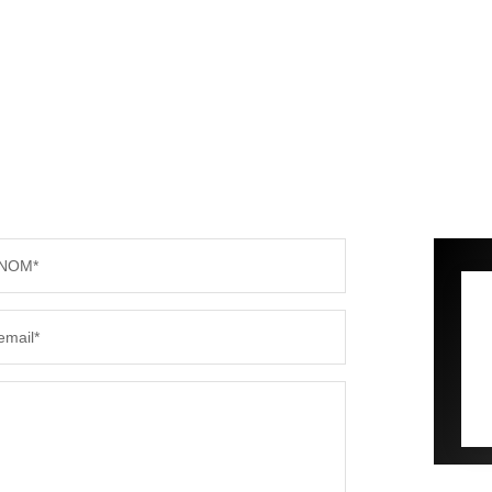
NOM*
email*