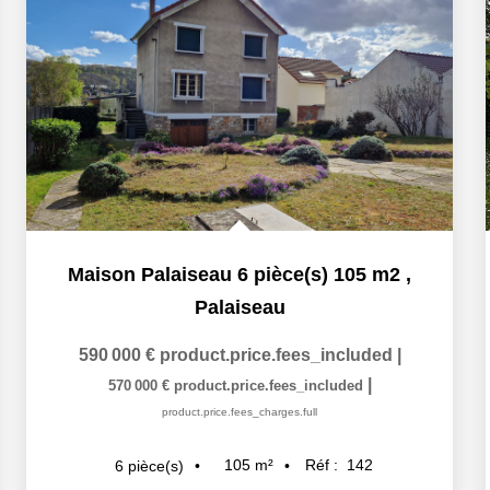
Maison Palaiseau 6 pièce(s) 105 m2
,
Palaiseau
590 000 €
product.price.fees_included
|
|
570 000 €
product.price.fees_included
product.price.fees_charges.full
105
m²
Réf :
142
6
pièce(s)