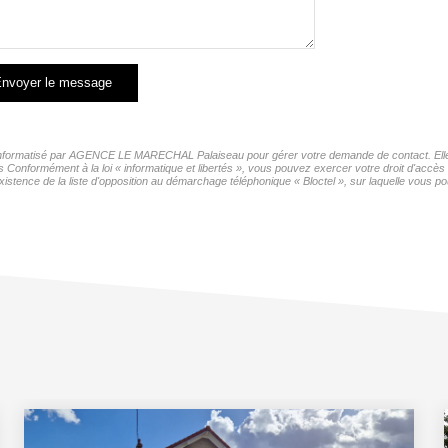
nvoyer le message
er informatisé par AGENCE LE MARECHAL Palaiseau pour gérer votre demande de contact. Elles
ers Conformément à la loi « informatique et libertés », vous pouvez exercer votre droit d'ac
ce de la liste d'opposition au démarchage téléphonique « Bloctel », sur laquelle vous pou