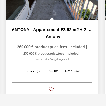
ANTONY - Appartement F3 62 m2 + 2 balcons + 2 places de...
,
Antony
260 000 €
product.price.fees_included
|
|
250 000 €
product.price.fees_included
product.price.fees_charges.full
62
m²
Réf :
159
3
pièce(s)