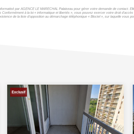
er informatisé par AGENCE LE MARECHAL Palaiseau pour gérer votre demande de contact. Elles
ers Conformément à la loi « informatique et libertés », vous pouvez exercer votre droit d'ac
ce de la liste d'opposition au démarchage téléphonique « Bloctel », sur laquelle vous pou
Exclusif