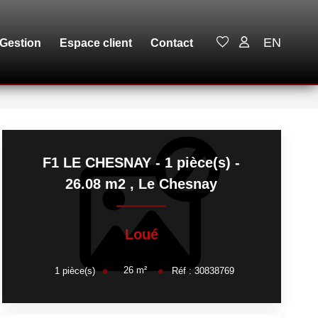
EN
Gestion
Espace client
Contact
F1 LE CHESNAY - 1 pièce(s) -
26.08 m2
,
Le Chesnay
Loué
26
m²
1
pièce(s)
Réf :
30838769