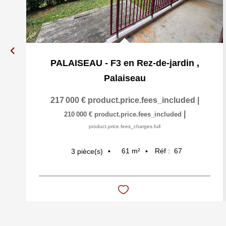
PALAISEAU - F3 en Rez-de-jardin
,
Palaiseau
217 000 €
product.price.fees_included
|
|
210 000 €
product.price.fees_included
product.price.fees_charges.full
61
m²
Réf :
67
3
pièce(s)