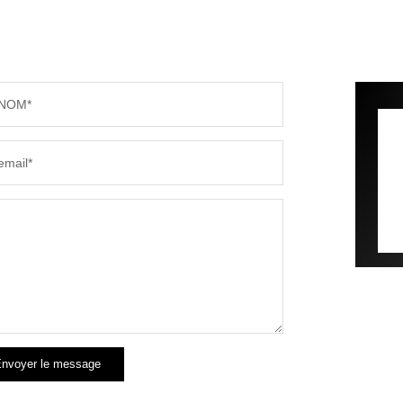
NOM*
email*
nvoyer le message