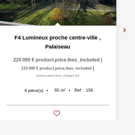
F4 Lumineux proche centre-ville
,
Palaiseau
220 000 €
product.price.fees_included
|
|
210 000 €
product.price.fees_included
product.price.fees_charges.full
65
m²
Réf :
156
4
pièce(s)