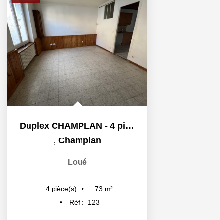
Duplex CHAMPLAN - 4 pièce(s) - 72.52 m2
,
Champlan
Loué
73
m²
4
pièce(s)
Réf :
123