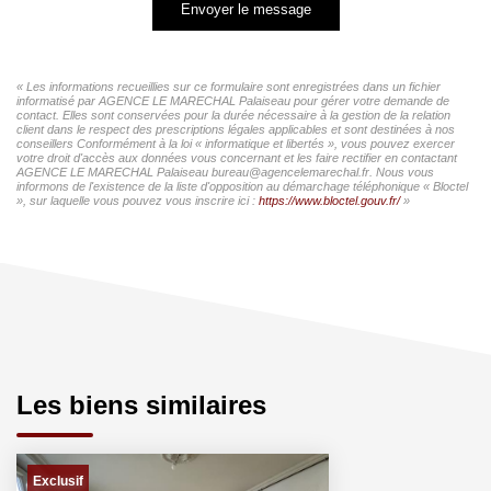
Envoyer le message
« Les informations recueillies sur ce formulaire sont enregistrées dans un fichier
informatisé par AGENCE LE MARECHAL Palaiseau pour gérer votre demande de
contact. Elles sont conservées pour la durée nécessaire à la gestion de la relation
client dans le respect des prescriptions légales applicables et sont destinées à nos
conseillers Conformément à la loi « informatique et libertés », vous pouvez exercer
votre droit d'accès aux données vous concernant et les faire rectifier en contactant
AGENCE LE MARECHAL Palaiseau bureau@agencelemarechal.fr. Nous vous
informons de l'existence de la liste d'opposition au démarchage téléphonique « Bloctel
», sur laquelle vous pouvez vous inscrire ici :
https://www.bloctel.gouv.fr/
»
Les biens similaires
Exclusif