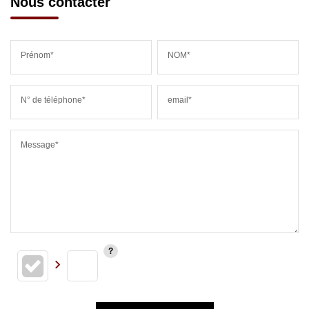
Nous contacter
Prénom*
NOM*
N° de téléphone*
email*
Message*