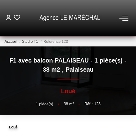
VENTES
Accueil
Studio T1
Référence 123
LOCATIONS
F1 avec balcon PALAISEAU - 1 pièce(s) -
NOTRE AGENCE
38 m2
,
Palaiseau
ESTIMATION
Loué
GESTION
1
pièce(s)
•
38
m²
•
Réf : 123
ESPACE CLIENT
Loué