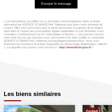
Envoyer le message
« Les informations recueillies sur ce formulaire sont enregistrées dans un fichier
informatisé par AGENCE LE MARECHAL Palaiseau pour gérer votre demande de
contact. Elles sont conservées pour la durée nécessaire à la gestion de la relation
client dans le respect des prescriptions légales applicables et sont destinées à nos
conseillers Conformément à la loi « informatique et libertés », vous pouvez exercer
votre droit d'accès aux données vous concernant et les faire rectifier en contactant
AGENCE LE MARECHAL Palaiseau bureau@agencelemarechal.fr. Nous vous
informons de l'existence de la liste d'opposition au démarchage téléphonique « Bloctel
», sur laquelle vous pouvez vous inscrire ici :
https://www.bloctel.gouv.fr/
»
Les biens similaires
Exclusif