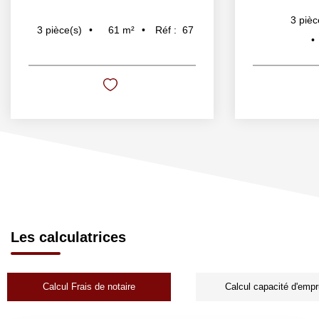
3
pièc
61
m²
Réf :
67
3
pièce(s)
Les calculatrices
Calcul Frais de notaire
Calcul capacité d'empr