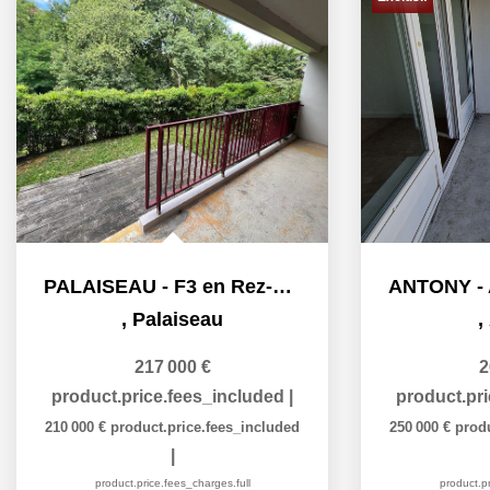
PALAISEAU - F3 en Rez-de-jardin
,
Palaiseau
,
217 000 €
2
product.price.fees_included
|
product.pr
210 000 €
product.price.fees_included
250 000 €
prod
|
product.price.fees_charges.full
product.pr