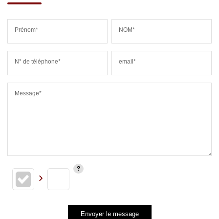
Prénom*
NOM*
N° de téléphone*
email*
Message*
Envoyer le message