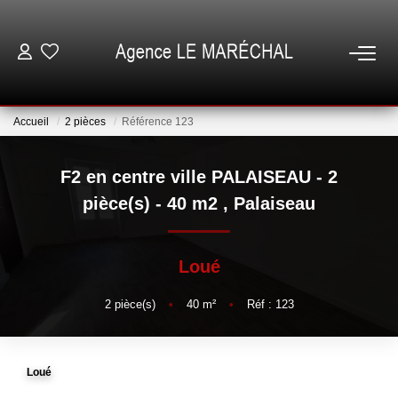
VENTES
Accueil
2 pièces
Référence 123
LOCATIONS
F2 en centre ville PALAISEAU - 2
NOTRE AGENCE
pièce(s) - 40 m2
,
Palaiseau
ESTIMATION
Loué
GESTION
2
pièce(s)
•
40
m²
•
Réf : 123
ESPACE CLIENT
Loué