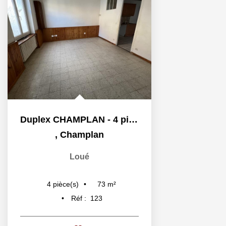
Duplex CHAMPLAN - 4 pièce(s) - 72.52 m2
,
Champlan
Loué
73
m²
4
pièce(s)
Réf :
123