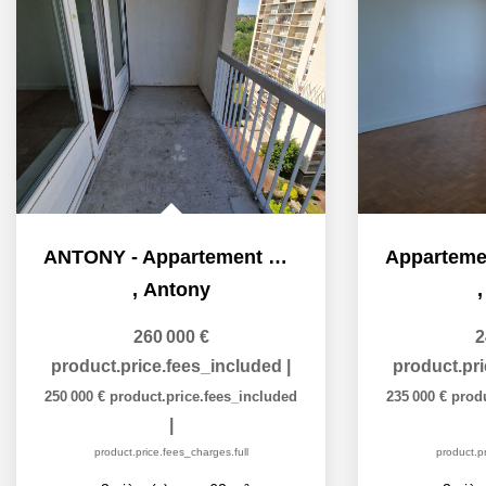
ANTONY - Appartement F3 62 m2 + 2 balcons + 2 places de...
,
Antony
260 000 €
2
product.price.fees_included
|
product.pr
250 000 €
product.price.fees_included
235 000 €
prod
|
product.price.fees_charges.full
product.pr