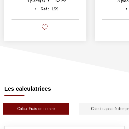
62
m²
3
pièce(s)
3
pièc
Réf :
159
Les calculatrices
Calcul Frais de notaire
Calcul capacité d'empr