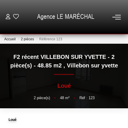
VENTES
Accueil
2 pièces
Référence 123
LOCATIONS
F2 récent VILLEBON SUR YVETTE - 2
NOTRE AGENCE
pièce(s) - 48.85 m2
,
Villebon sur yvette
ESTIMATION
Loué
GESTION
2
pièce(s)
•
48
m²
•
Réf : 123
ESPACE CLIENT
Loué