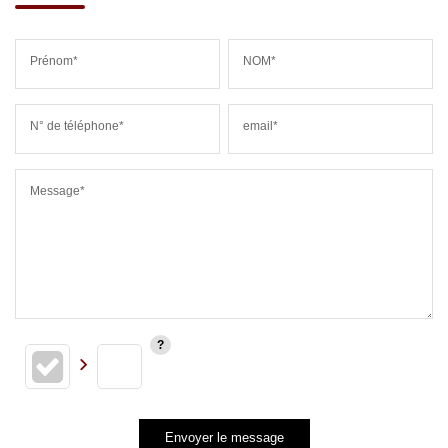
Prénom*
NOM*
N° de téléphone*
email*
Message*
Envoyer le message