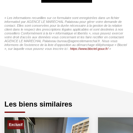
« Les informations recueillies sur ce formulaire sont enregistrées dans un fichier
informatisé par AGENCE LE MARECHAL Palaiseau pour gérer votre demande de
contact. Elles sont conservées pour la durée nécessaire à la gestion de la relation
client dans le respect des prescriptions légales applicables et sont destinées à nos
conseillers Conformément à la loi « informatique et libertés », vous pouvez exercer
votre droit d'accès aux données vous concernant et les faire rectifier en contactant
AGENCE LE MARECHAL Palaiseau bureau@agencelemarechal.fr. Nous vous
informons de l'existence de la liste d'opposition au démarchage téléphonique « Bloctel
», sur laquelle vous pouvez vous inscrire ici :
https://www.bloctel.gouv.fr/
»
Les biens similaires
Exclusif