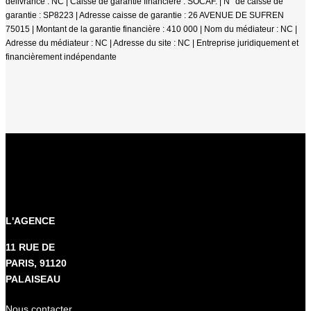
délivrance : NC | Caisse de garantie financière : SOCAF. | N° de caisse de
garantie : SP8223 | Adresse caisse de garantie : 26 AVENUE DE SUFREN
75015 | Montant de la garantie financière : 410 000 | Nom du médiateur : NC |
Adresse du médiateur : NC | Adresse du site : NC |
Entreprise juridiquement et
financièrement indépendante
L'AGENCE
11 RUE DE
PARIS, 91120
PALAISEAU
Nous contacter