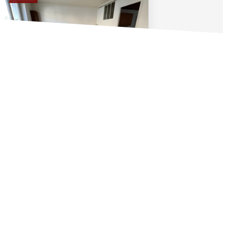
Duplex CHAMPLAN - 4 pièce(s) - 72.52 m2
,
Champlan
Loué
73
m²
4
pièce(s)
Réf :
123