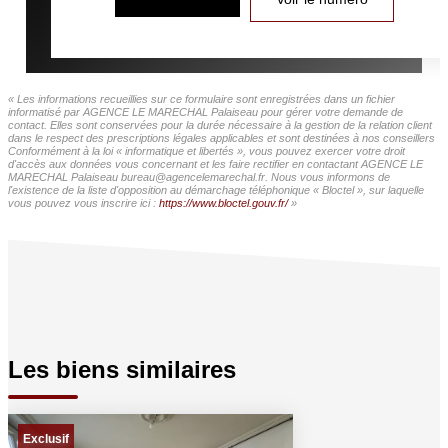
« Les informations recueillies sur ce formulaire sont enregistrées dans un fichier
informatisé par AGENCE LE MARECHAL Palaiseau pour gérer votre demande de
contact. Elles sont conservées pour la durée nécessaire à la gestion de la relation client
dans le respect des prescriptions légales applicables et sont destinées à nos conseillers
Conformément à la loi « informatique et libertés », vous pouvez exercer votre droit
d'accès aux données vous concernant et les faire rectifier en contactant AGENCE LE
MARECHAL Palaiseau bureau@agencelemarechal.fr. Nous vous informons de
l'existence de la liste d'opposition au démarchage téléphonique « Bloctel », sur laquelle
vous pouvez vous inscrire ici :
https://www.bloctel.gouv.fr/
»
Les biens similaires
Exclusif