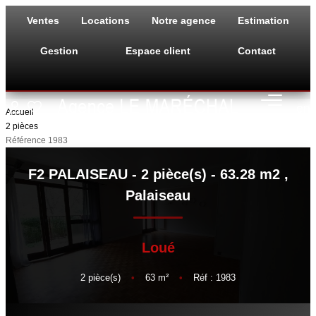
Ventes
Locations
Notre agence
Estimation
Gestion
Espace client
Contact
VENTES
en
Accueil
2 pièces
Référence 1983
LOCATIONS
F2 PALAISEAU - 2 pièce(s) - 63.28 m2
,
NOTRE AGENCE
Palaiseau
ESTIMATION
Loué
GESTION
2
pièce(s)
•
63
m²
•
Réf : 1983