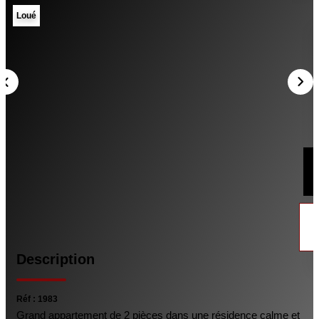
ESPACE CLIENT
Loué
CONTACT
en
Description
Réf : 1983
Grand appartement de 2 pièces dans une résidence calme et