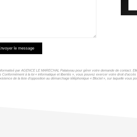
nvoyer le message
er informatisé par AGENCE LE MARECHAL Palaiseau pour gérer votre demande de contact. Elles
ers Conformément à la loi « informatique et libertés », vous pouvez exercer votre droit d'ac
ce de la liste d'opposition au démarchage téléphonique « Bloctel », sur laquelle vous pou