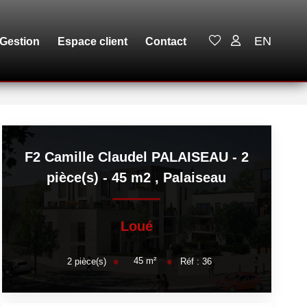
EN
Gestion
Espace client
Contact
F2 Camille Claudel PALAISEAU - 2
pièce(s) - 45 m2
,
Palaiseau
Loué
45
m²
2
pièce(s)
Réf :
36