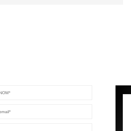
NOM*
email*