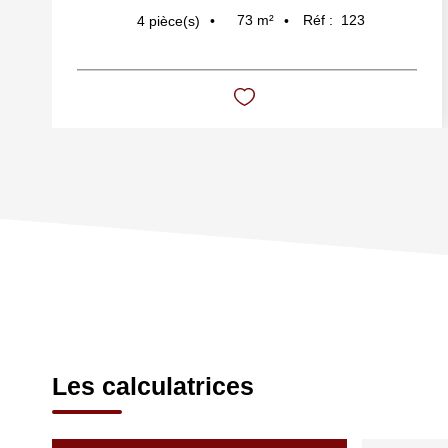
73
m²
Réf :
123
4
pièce(s)
Les calculatrices