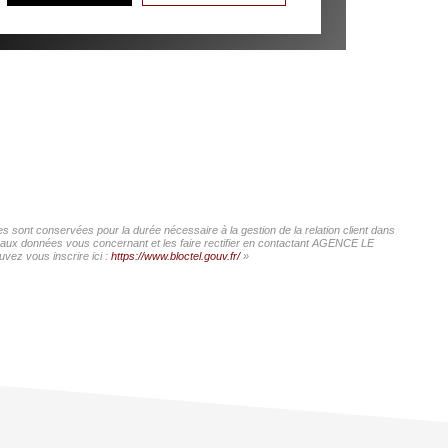
 sont conservées pour la durée nécessaire à la gestion de la relation client dans
cès aux données vous concernant et les faire rectifier en contactant AGENCE LE
vez vous inscrire ici :
https://www.bloctel.gouv.fr/
»