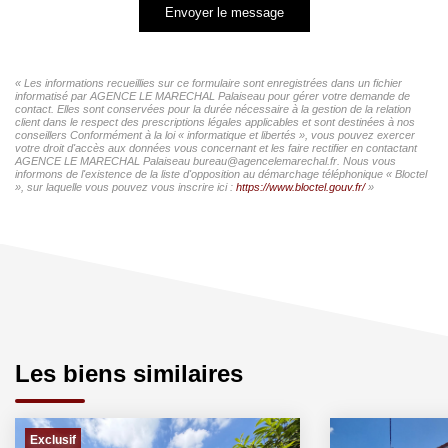
Envoyer le message
« Les informations recueillies sur ce formulaire sont enregistrées dans un fichier
informatisé par AGENCE LE MARECHAL Palaiseau pour gérer votre demande de
contact. Elles sont conservées pour la durée nécessaire à la gestion de la relation
client dans le respect des prescriptions légales applicables et sont destinées à nos
conseillers Conformément à la loi « informatique et libertés », vous pouvez exercer
votre droit d'accès aux données vous concernant et les faire rectifier en contactant
AGENCE LE MARECHAL Palaiseau bureau@agencelemarechal.fr. Nous vous
informons de l'existence de la liste d'opposition au démarchage téléphonique « Bloctel
», sur laquelle vous pouvez vous inscrire ici :
https://www.bloctel.gouv.fr/
»
Les biens similaires
Exclusif