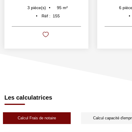
95
m²
3
pièce(s)
6
pièce
Réf :
155
Les calculatrices
Calcul Frais de notaire
Calcul capacité d'empr