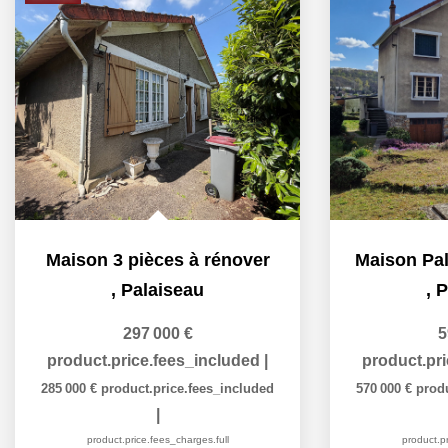
Maison 3 pièces à rénover
,
Palaiseau
,
P
297 000 €
5
product.price.fees_included
|
product.pr
285 000 €
product.price.fees_included
570 000 €
prod
|
product.price.fees_charges.full
product.pr