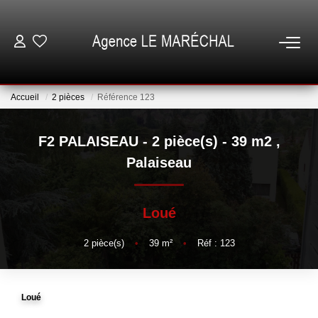
VENTES
Accueil
2 pièces
Référence 123
LOCATIONS
F2 PALAISEAU - 2 pièce(s) - 39 m2
,
NOTRE AGENCE
Palaiseau
ESTIMATION
Loué
GESTION
2
pièce(s)
•
39
m²
•
Réf : 123
ESPACE CLIENT
Loué