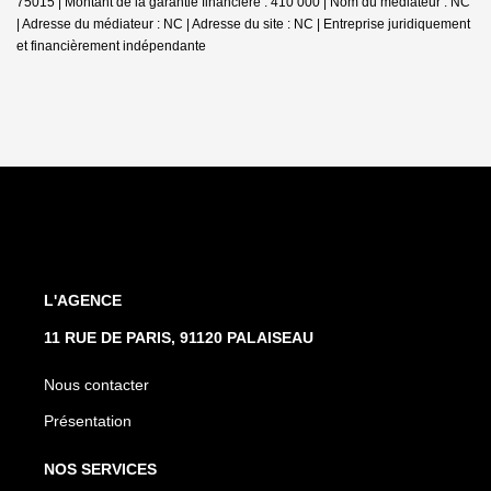
75015 | Montant de la garantie financière : 410 000 | Nom du médiateur : NC
| Adresse du médiateur : NC | Adresse du site : NC |
Entreprise juridiquement
et financièrement indépendante
L'AGENCE
11 RUE DE PARIS, 91120 PALAISEAU
Nous contacter
Présentation
NOS SERVICES