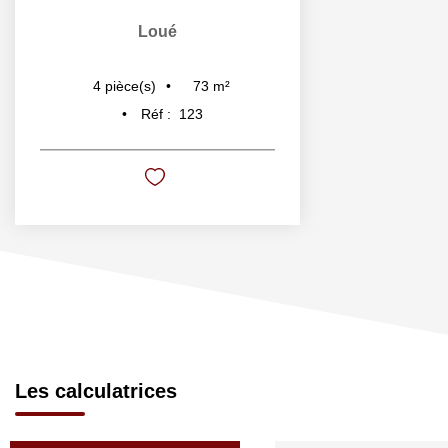
Loué
73
m²
4
pièce(s)
Réf :
123
Les calculatrices