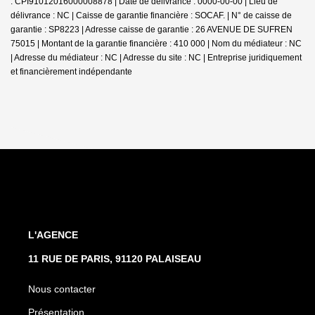
: CPI91012016000008878 | Date de délivrance : 0000-00-00 | Lieu de
délivrance : NC | Caisse de garantie financière : SOCAF. | N° de caisse de
garantie : SP8223 | Adresse caisse de garantie : 26 AVENUE DE SUFREN
75015 | Montant de la garantie financière : 410 000 | Nom du médiateur : NC
| Adresse du médiateur : NC | Adresse du site : NC |
Entreprise juridiquement
et financièrement indépendante
L'AGENCE
11 RUE DE PARIS, 91120 PALAISEAU
Nous contacter
Présentation