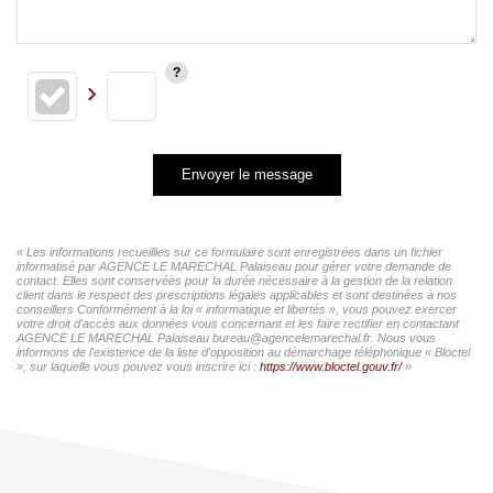
Envoyer le message
« Les informations recueillies sur ce formulaire sont enregistrées dans un fichier
informatisé par AGENCE LE MARECHAL Palaiseau pour gérer votre demande de
contact. Elles sont conservées pour la durée nécessaire à la gestion de la relation
client dans le respect des prescriptions légales applicables et sont destinées à nos
conseillers Conformément à la loi « informatique et libertés », vous pouvez exercer
votre droit d'accès aux données vous concernant et les faire rectifier en contactant
AGENCE LE MARECHAL Palaiseau bureau@agencelemarechal.fr. Nous vous
informons de l'existence de la liste d'opposition au démarchage téléphonique « Bloctel
», sur laquelle vous pouvez vous inscrire ici :
https://www.bloctel.gouv.fr/
»