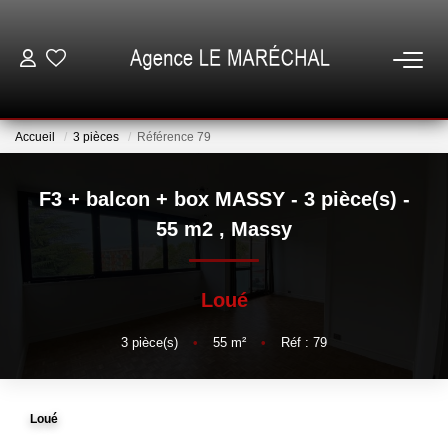
VENTES
Accueil
3 pièces
Référence 79
LOCATIONS
F3 + balcon + box MASSY - 3 pièce(s) -
NOTRE AGENCE
55 m2
,
Massy
ESTIMATION
Loué
GESTION
3
pièce(s)
•
55
m²
•
Réf : 79
ESPACE CLIENT
Loué