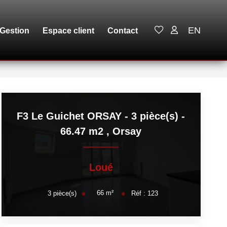
EN
Gestion
Espace client
Contact
F3 Le Guichet ORSAY - 3 pièce(s) -
66.47 m2
,
Orsay
Loué
66
m²
3
pièce(s)
Réf :
123