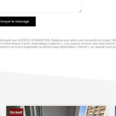
nvoyer le message
er informatisé par AGENCE LE MARECHAL Palaiseau pour gérer votre demande de contact. Elles
ers Conformément à la loi « informatique et libertés », vous pouvez exercer votre droit d'ac
ce de la liste d'opposition au démarchage téléphonique « Bloctel », sur laquelle vous pou
Exclusif