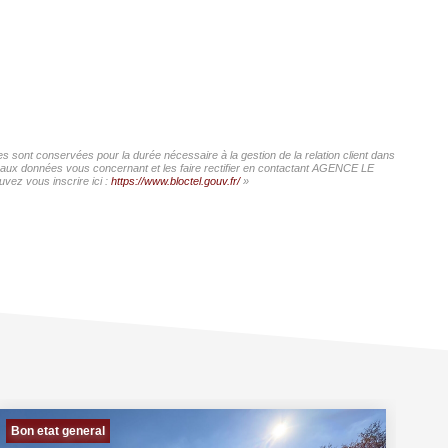
 sont conservées pour la durée nécessaire à la gestion de la relation client dans
cès aux données vous concernant et les faire rectifier en contactant AGENCE LE
vez vous inscrire ici :
https://www.bloctel.gouv.fr/
»
Bon etat general