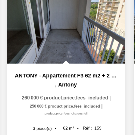
ANTONY - Appartement F3 62 m2 + 2 balcons + 2 places de...
,
Antony
260 000 €
product.price.fees_included
|
|
250 000 €
product.price.fees_included
product.price.fees_charges.full
62
m²
Réf :
159
3
pièce(s)