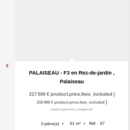
PALAISEAU - F3 en Rez-de-jardin
,
Palaiseau
217 000 €
product.price.fees_included
|
|
210 000 €
product.price.fees_included
product.price.fees_charges.full
61
m²
Réf :
67
3
pièce(s)