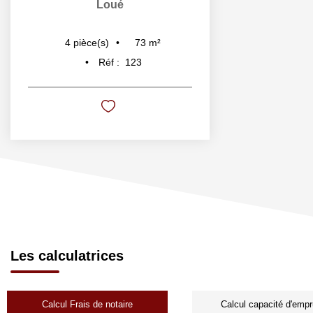
Loué
73
m²
4
pièce(s)
Réf :
123
Les calculatrices
Calcul Frais de notaire
Calcul capacité d'empr