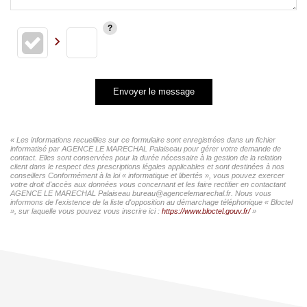
Envoyer le message
« Les informations recueillies sur ce formulaire sont enregistrées dans un fichier
informatisé par AGENCE LE MARECHAL Palaiseau pour gérer votre demande de
contact. Elles sont conservées pour la durée nécessaire à la gestion de la relation
client dans le respect des prescriptions légales applicables et sont destinées à nos
conseillers Conformément à la loi « informatique et libertés », vous pouvez exercer
votre droit d'accès aux données vous concernant et les faire rectifier en contactant
AGENCE LE MARECHAL Palaiseau bureau@agencelemarechal.fr. Nous vous
informons de l'existence de la liste d'opposition au démarchage téléphonique « Bloctel
», sur laquelle vous pouvez vous inscrire ici :
https://www.bloctel.gouv.fr/
»