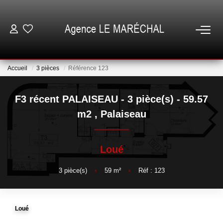
VENTES
Accueil
3 pièces
Référence 123
LOCATIONS
F3 récent PALAISEAU - 3 pièce(s) - 59.57
NOTRE AGENCE
m2
,
Palaiseau
ESTIMATION
Loué
GESTION
3
pièce(s)
•
59
m²
•
Réf : 123
ESPACE CLIENT
Loué