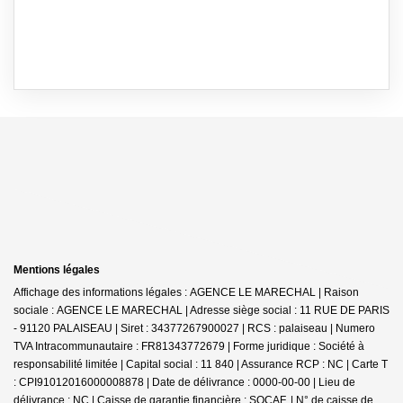
Mentions légales
Affichage des informations légales : AGENCE LE MARECHAL | Raison
sociale : AGENCE LE MARECHAL | Adresse siège social : 11 RUE DE PARIS
- 91120 PALAISEAU | Siret : 34377267900027 | RCS : palaiseau | Numero
TVA Intracommunautaire : FR81343772679 | Forme juridique : Société à
responsabilité limitée | Capital social : 11 840 | Assurance RCP : NC |
Carte T
: CPI91012016000008878 | Date de délivrance : 0000-00-00 | Lieu de
délivrance : NC | Caisse de garantie financière : SOCAF. | N° de caisse de