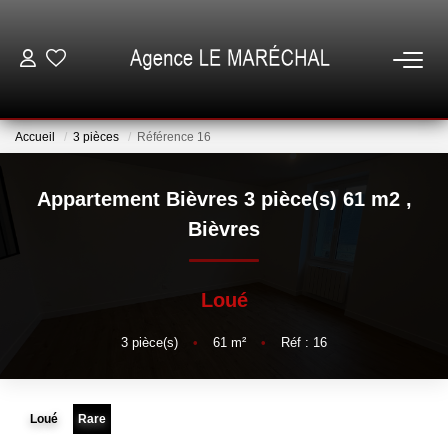
VENTES
Accueil
3 pièces
Référence 16
LOCATIONS
Appartement Bièvres 3 pièce(s) 61 m2
,
NOTRE AGENCE
Bièvres
ESTIMATION
Loué
GESTION
3
pièce(s)
•
61
m²
•
Réf : 16
ESPACE CLIENT
Loué
Rare