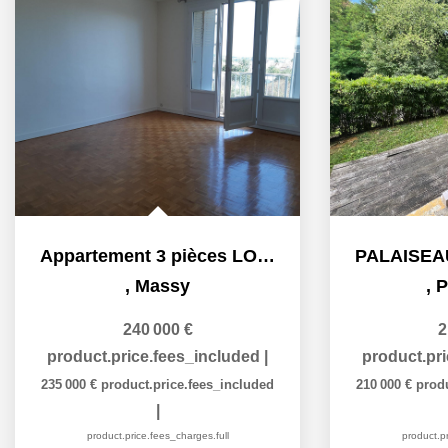
Appartement 3 pièces LOUE
,
Massy
,
P
240 000 €
2
product.price.fees_included
|
product.pr
235 000 €
product.price.fees_included
210 000 €
prod
|
product.price.fees_charges.full
product.pr