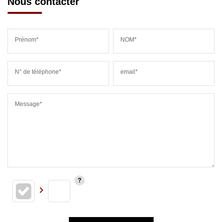
Nous contacter
Prénom*
NOM*
N° de téléphone*
email*
Message*