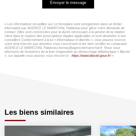
Envoyer le message
« Les informations recueillies sur ce formulaire sont enregistrées dans un fichier
informatisé par AGENCE LE MARECHAL Palaiseau pour gérer votre demande de
contact. Elles sont conservées pour la durée nécessaire à la gestion de la relation
client dans le respect des prescriptions légales applicables et sont destinées à nos
conseillers Conformément à la loi « informatique et libertés », vous pouvez exercer
votre droit d'accès aux données vous concernant et les faire rectifier en contactant
AGENCE LE MARECHAL Palaiseau bureau@agencelemarechal.fr. Nous vous
informons de l'existence de la liste d'opposition au démarchage téléphonique « Bloctel
», sur laquelle vous pouvez vous inscrire ici :
https://www.bloctel.gouv.fr/
»
Les biens similaires