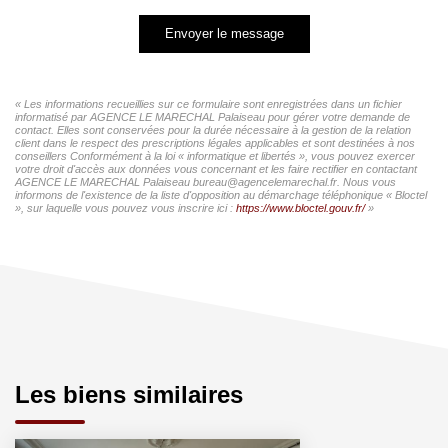
Envoyer le message
« Les informations recueillies sur ce formulaire sont enregistrées dans un fichier
informatisé par AGENCE LE MARECHAL Palaiseau pour gérer votre demande de
contact. Elles sont conservées pour la durée nécessaire à la gestion de la relation
client dans le respect des prescriptions légales applicables et sont destinées à nos
conseillers Conformément à la loi « informatique et libertés », vous pouvez exercer
votre droit d'accès aux données vous concernant et les faire rectifier en contactant
AGENCE LE MARECHAL Palaiseau bureau@agencelemarechal.fr. Nous vous
informons de l'existence de la liste d'opposition au démarchage téléphonique « Bloctel
», sur laquelle vous pouvez vous inscrire ici :
https://www.bloctel.gouv.fr/
»
Les biens similaires