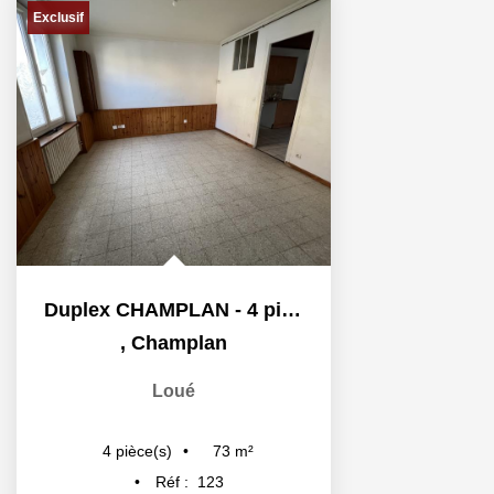
Exclusif
Duplex CHAMPLAN - 4 pièce(s) - 72.52 m2
,
Champlan
Loué
73
m²
4
pièce(s)
Réf :
123