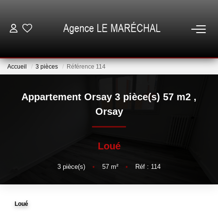
VENTES
Accueil
3 pièces
Référence 114
LOCATIONS
Appartement Orsay 3 pièce(s) 57 m2
,
NOTRE AGENCE
Orsay
ESTIMATION
Loué
GESTION
3
pièce(s)
•
57
m²
•
Réf : 114
ESPACE CLIENT
Loué