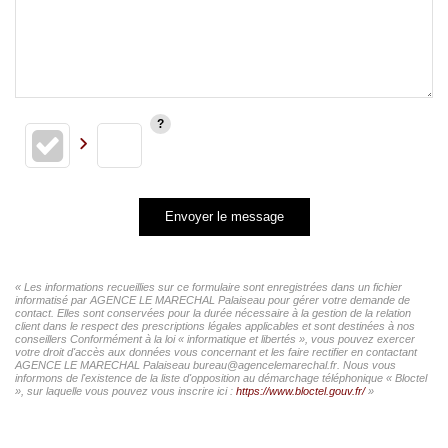
Envoyer le message
« Les informations recueillies sur ce formulaire sont enregistrées dans un fichier
informatisé par AGENCE LE MARECHAL Palaiseau pour gérer votre demande de
contact. Elles sont conservées pour la durée nécessaire à la gestion de la relation
client dans le respect des prescriptions légales applicables et sont destinées à nos
conseillers Conformément à la loi « informatique et libertés », vous pouvez exercer
votre droit d'accès aux données vous concernant et les faire rectifier en contactant
AGENCE LE MARECHAL Palaiseau bureau@agencelemarechal.fr. Nous vous
informons de l'existence de la liste d'opposition au démarchage téléphonique « Bloctel
», sur laquelle vous pouvez vous inscrire ici :
https://www.bloctel.gouv.fr/
»