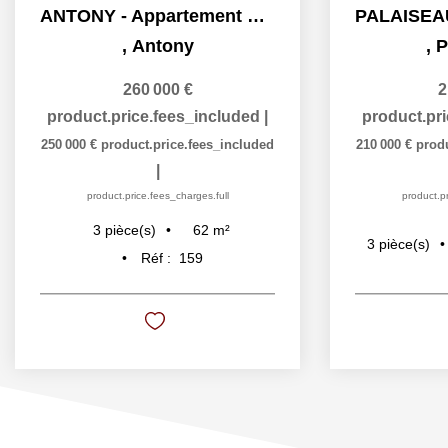
ANTONY - Appartement F3 62 m2 + 2 balcons + 2 places de...
,
Antony
,
P
260 000 €
2
product.price.fees_included
|
product.pr
250 000 €
product.price.fees_included
210 000 €
prod
|
product.price.fees_charges.full
product.pr
62
m²
3
pièce(s)
3
pièce(s)
Réf :
159