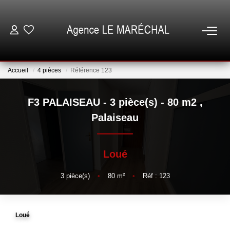
VENTES
Accueil
4 pièces
Référence 123
LOCATIONS
F3 PALAISEAU - 3 pièce(s) - 80 m2
,
NOTRE AGENCE
Palaiseau
ESTIMATION
Loué
GESTION
3
pièce(s)
•
80
m²
•
Réf : 123
ESPACE CLIENT
Loué