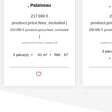
,
Palaiseau
,
217 000 €
2
product.price.fees_included
|
product.pr
210 000 €
product.price.fees_included
250 000 €
prod
|
product.price.fees_charges.full
product.pr
3
pièc
61
m²
Réf :
67
3
pièce(s)