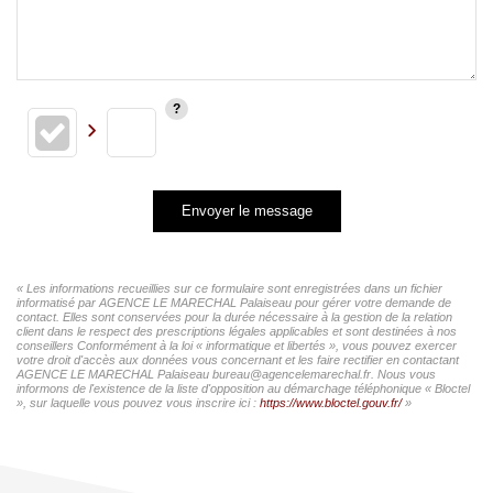
Envoyer le message
« Les informations recueillies sur ce formulaire sont enregistrées dans un fichier
informatisé par AGENCE LE MARECHAL Palaiseau pour gérer votre demande de
contact. Elles sont conservées pour la durée nécessaire à la gestion de la relation
client dans le respect des prescriptions légales applicables et sont destinées à nos
conseillers Conformément à la loi « informatique et libertés », vous pouvez exercer
votre droit d'accès aux données vous concernant et les faire rectifier en contactant
AGENCE LE MARECHAL Palaiseau bureau@agencelemarechal.fr. Nous vous
informons de l'existence de la liste d'opposition au démarchage téléphonique « Bloctel
», sur laquelle vous pouvez vous inscrire ici :
https://www.bloctel.gouv.fr/
»