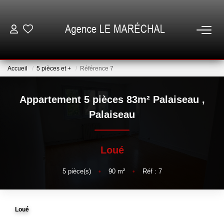
VENTES
Accueil
5 pièces et +
Référence 7
LOCATIONS
Appartement 5 pièces 83m² Palaiseau
,
NOTRE AGENCE
Palaiseau
ESTIMATION
Loué
GESTION
5
pièce(s)
•
90
m²
•
Réf : 7
ESPACE CLIENT
Loué