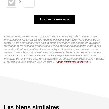
Envoyer le message
« Les informations recueillies sur ce formulaire sont enregistrées dans un fichier
informatisé par AGENCE LE MARECHAL Palaiseau pour gérer votre demande de
contact. Elles sont conservées pour la durée nécessaire à la gestion de la relation
client dans le respect des prescriptions légales applicables et sont destinées à nos
conseillers Conformément à la loi « informatique et libertés », vous pouvez exercer
votre droit d'accès aux données vous concernant et les faire rectifier en contactant
AGENCE LE MARECHAL Palaiseau bureau@agencelemarechal.fr. Nous vous
informons de l'existence de la liste d'opposition au démarchage téléphonique « Bloctel
», sur laquelle vous pouvez vous inscrire ici :
https://www.bloctel.gouv.fr/
»
Les biens similaires