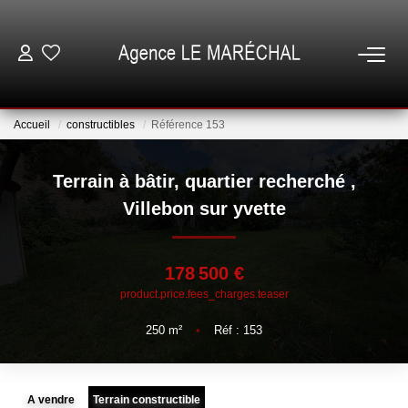
VENTES
Accueil
constructibles
Référence 153
LOCATIONS
Terrain à bâtir, quartier recherché
,
NOTRE AGENCE
Villebon sur yvette
ESTIMATION
178 500 €
product.price.fees_charges.teaser
GESTION
250
m²
•
Réf : 153
ESPACE CLIENT
A vendre
Terrain constructible