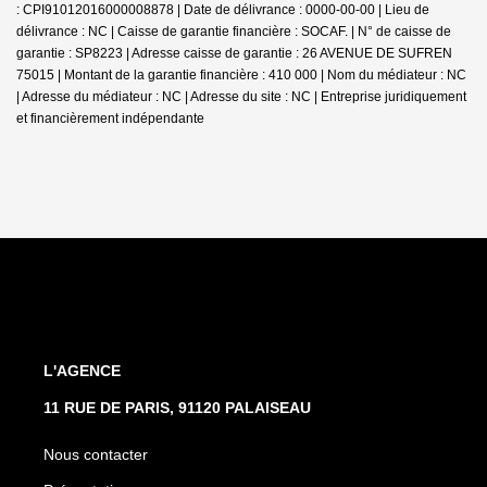
: CPI91012016000008878 | Date de délivrance : 0000-00-00 | Lieu de
délivrance : NC | Caisse de garantie financière : SOCAF. | N° de caisse de
garantie : SP8223 | Adresse caisse de garantie : 26 AVENUE DE SUFREN
75015 | Montant de la garantie financière : 410 000 | Nom du médiateur : NC
| Adresse du médiateur : NC | Adresse du site : NC |
Entreprise juridiquement
et financièrement indépendante
L'AGENCE
11 RUE DE PARIS, 91120 PALAISEAU
Nous contacter