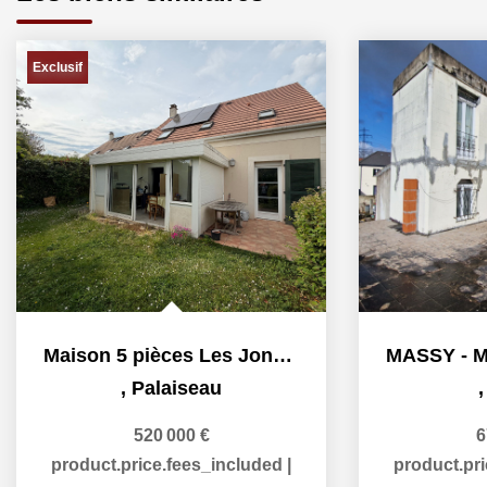
Exclusif
Maison 5 pièces Les Joncherettes
,
Palaiseau
520 000 €
6
product.price.fees_included
|
product.pr