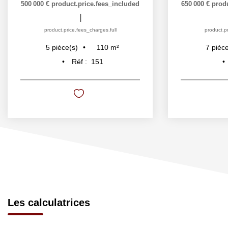
500 000 €
product.price.fees_included
650 000 €
prod
|
product.price.fees_charges.full
product.pr
110
m²
5
pièce(s)
7
pièce
Réf :
151
Les calculatrices