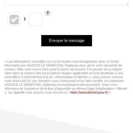
Envoyer le message
« Les informations recueillies sur ce formulaire sont enregistrées dans un fichier
informatisé par AGENCE LE MARECHAL Palaiseau pour gérer votre demande de
contact. Elles sont conservées pour la durée nécessaire à la gestion de la relation
client dans le respect des prescriptions légales applicables et sont destinées à nos
conseillers Conformément à la loi « informatique et libertés », vous pouvez exercer
votre droit d'accès aux données vous concernant et les faire rectifier en contactant
AGENCE LE MARECHAL Palaiseau bureau@agencelemarechal.fr. Nous vous
informons de l'existence de la liste d'opposition au démarchage téléphonique « Bloctel
», sur laquelle vous pouvez vous inscrire ici :
https://www.bloctel.gouv.fr/
»