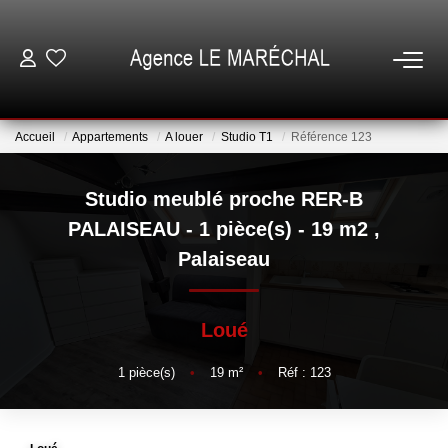
VENTES
Accueil
Appartements
A louer
Studio T1
Référence 123
LOCATIONS
Studio meublé proche RER-B
NOTRE AGENCE
PALAISEAU - 1 pièce(s) - 19 m2
,
Palaiseau
ESTIMATION
Loué
GESTION
1
pièce(s)
•
19
m²
•
Réf : 123
ESPACE CLIENT