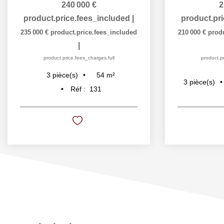
240 000 €
2
product.price.fees_included
|
product.pr
235 000 €
product.price.fees_included
210 000 €
prod
|
product.price.fees_charges.full
product.pr
54
m²
3
pièce(s)
3
pièce(s)
Réf :
131