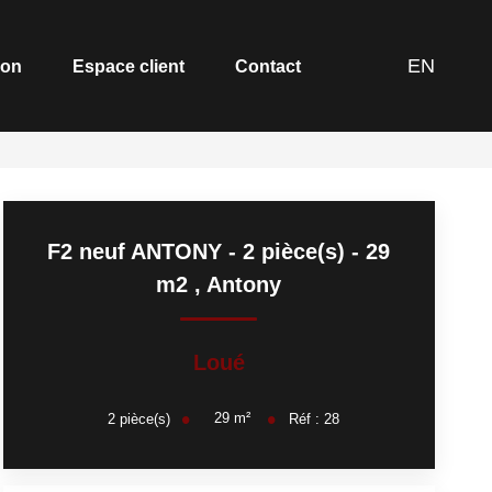
EN
ion
Espace client
Contact
F2 neuf ANTONY - 2 pièce(s) - 29
m2
,
Antony
Loué
29
m²
2
pièce(s)
Réf :
28