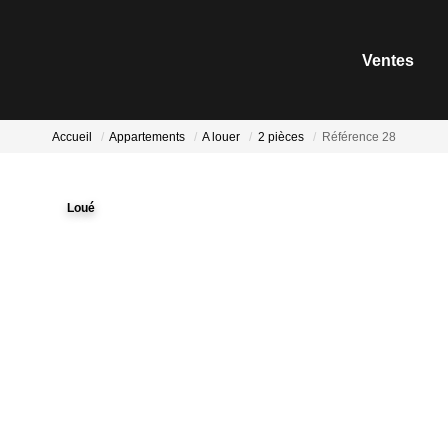
Ventes
Accueil
Appartements
A louer
2 pièces
Référence 28
Loué