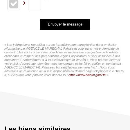
Envoyer le message
« Les informations recueillies sur ce formulaire sont enregistrées dans un fichier
informatisé par AGENCE LE MARECHAL Palaiseau pour gérer votre demande de
contact. Elles sont conservées pour la durée nécessaire à la gestion de la relation
client dans le respect des prescriptions légales applicables et sont destinées à nos
conseillers Conformément à la loi « informatique et libertés », vous pouvez exercer
votre droit d'accès aux données vous concernant et les faire rectifier en contactant
AGENCE LE MARECHAL Palaiseau bureau@agencelemarechal.fr. Nous vous
informons de l'existence de la liste d'opposition au démarchage téléphonique « Bloctel
», sur laquelle vous pouvez vous inscrire ici :
https://www.bloctel.gouv.fr/
»
Les biens similaires