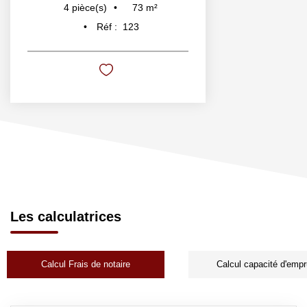
73
m²
4
pièce(s)
Réf :
123
Les calculatrices
Calcul Frais de notaire
Calcul capacité d'empr