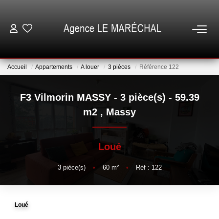
VENTES
Accueil
Appartements
A louer
3 pièces
Référence 122
LOCATIONS
F3 Vilmorin MASSY - 3 pièce(s) - 59.39
NOTRE AGENCE
m2
,
Massy
ESTIMATION
Loué
GESTION
3
pièce(s)
•
60
m²
•
Réf : 122
ESPACE CLIENT
Loué