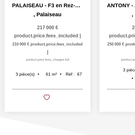
PALAISEAU - F3 en Rez-de-jardin
,
Palaiseau
,
217 000 €
2
product.price.fees_included
|
product.pr
210 000 €
product.price.fees_included
250 000 €
prod
|
product.price.fees_charges.full
product.pr
3
pièc
61
m²
Réf :
67
3
pièce(s)