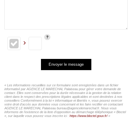
Envoyer le message
« Les informations recueillies sur ce formulaire sont enregistrées dans un fichier
informatisé par AGENCE LE MARECHAL Palaiseau pour gérer votre demande de
contact. Elles sont conservées pour la durée nécessaire à la gestion de la relation
client dans le respect des prescriptions légales applicables et sont destinées à nos
conseillers Conformément à la loi « informatique et libertés », vous pouvez exercer
votre droit d'accès aux données vous concernant et les faire rectifier en contactant
AGENCE LE MARECHAL Palaiseau bureau@agencelemarechal.fr. Nous vous
informons de l'existence de la liste d'opposition au démarchage téléphonique « Bloctel
», sur laquelle vous pouvez vous inscrire ici :
https://www.bloctel.gouv.fr/
»