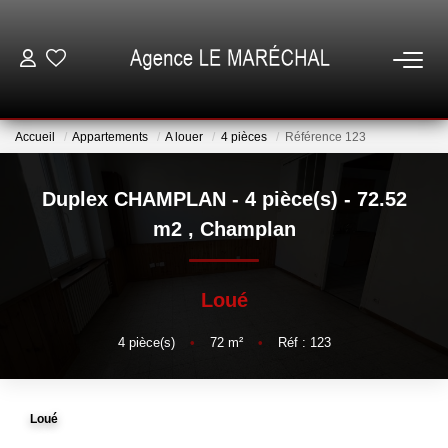
VENTES
Accueil
Appartements
A louer
4 pièces
Référence 123
LOCATIONS
Duplex CHAMPLAN - 4 pièce(s) - 72.52
NOTRE AGENCE
m2
,
Champlan
ESTIMATION
Loué
GESTION
4
pièce(s)
•
72
m²
•
Réf : 123
ESPACE CLIENT
Loué