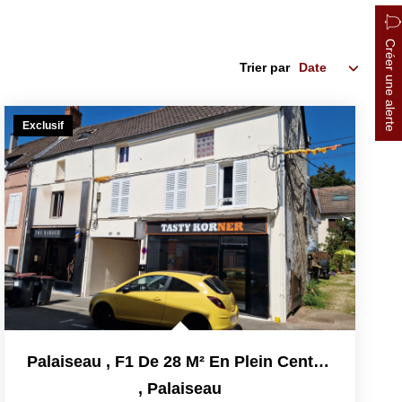
Créer une alerte
Trier par
Exclusif
Palaiseau , F1 De 28 M² En Plein Centre Ville Vendu Loué !
,
Palaiseau