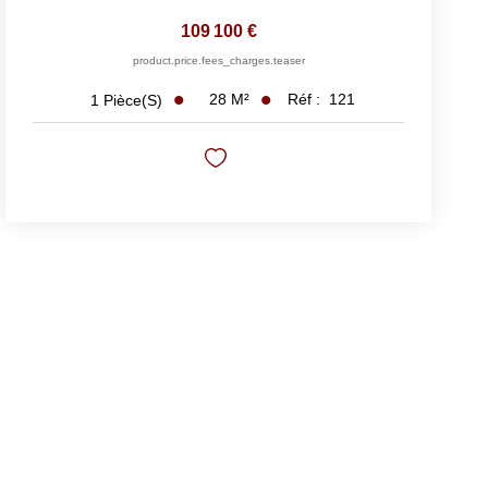
109 100 €
product.price.fees_charges.teaser
28
M²
Réf :
121
1
Pièce(s)