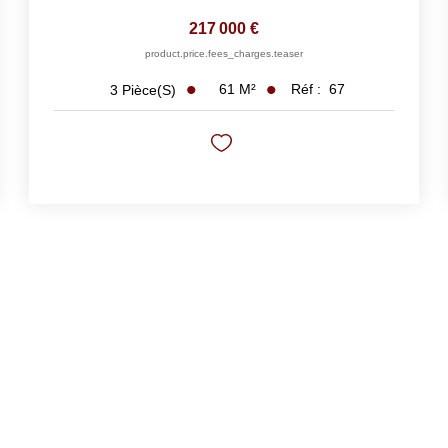
217 000 €
product.price.fees_charges.teaser
61
M²
Réf :
67
3
Pièce(s)