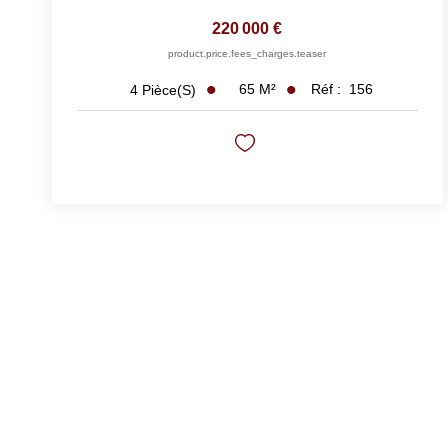
220 000 €
product.price.fees_charges.teaser
65
M²
Réf :
156
4
Pièce(s)