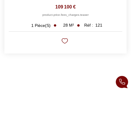
109 100 €
product.price.fees_charges.teaser
28
M²
Réf :
121
1
Pièce(s)