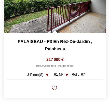
PALAISEAU - F3 En Rez-De-Jardin
,
Palaiseau
217 000 €
product.price.fees_charges.teaser
61
M²
Réf :
67
3
Pièce(s)