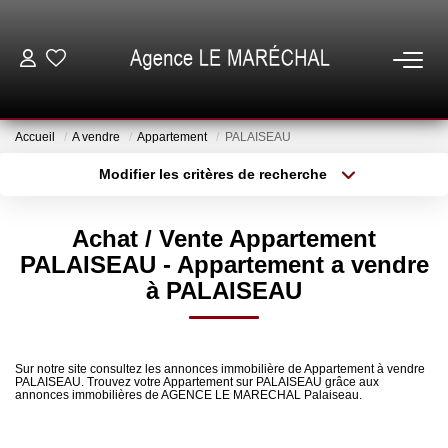
VENTES
Accueil
A vendre
Appartement
PALAISEAU
LOCATIONS
Modifier les critères de recherche
Type de transaction
Localisation
Acheter
Localisation
NOTRE AGENCE
Achat / Vente Appartement
Type de bien
Sélectionnez...
Surface min
PALAISEAU - Appartement a vendre
ESTIMATION
à PALAISEAU
Plus de critères
Budget max
GESTION
Créer une alerte
Sur notre site consultez les annonces immobilière de Appartement à vendre
PALAISEAU. Trouvez votre Appartement sur PALAISEAU grâce aux
annonces immobilières de AGENCE LE MARECHAL Palaiseau.
ESPACE CLIENT