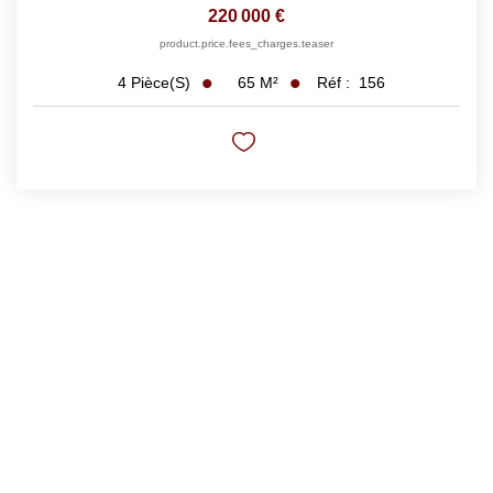
220 000 €
product.price.fees_charges.teaser
65
M²
Réf :
156
4
Pièce(s)