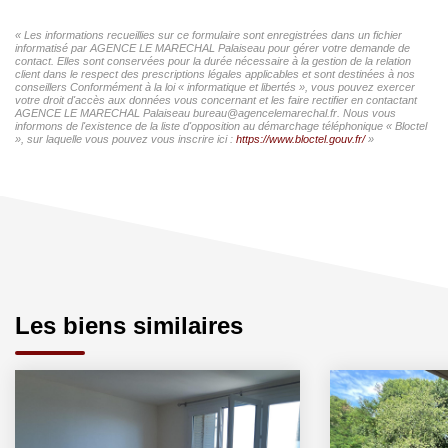
« Les informations recueillies sur ce formulaire sont enregistrées dans un fichier
informatisé par AGENCE LE MARECHAL Palaiseau pour gérer votre demande de
contact. Elles sont conservées pour la durée nécessaire à la gestion de la relation
client dans le respect des prescriptions légales applicables et sont destinées à nos
conseillers Conformément à la loi « informatique et libertés », vous pouvez exercer
votre droit d'accès aux données vous concernant et les faire rectifier en contactant
AGENCE LE MARECHAL Palaiseau bureau@agencelemarechal.fr. Nous vous
informons de l'existence de la liste d'opposition au démarchage téléphonique « Bloctel
», sur laquelle vous pouvez vous inscrire ici :
https://www.bloctel.gouv.fr/
»
Les biens similaires