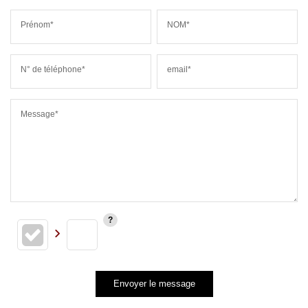
Prénom*
NOM*
N° de téléphone*
email*
Message*
Envoyer le message