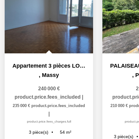
Appartement 3 pièces LOUE
,
Massy
,
P
240 000 €
2
product.price.fees_included
|
product.pr
235 000 €
product.price.fees_included
210 000 €
prod
|
product.price.fees_charges.full
product.pr
54
m²
3
pièce(s)
3
pièce(s)