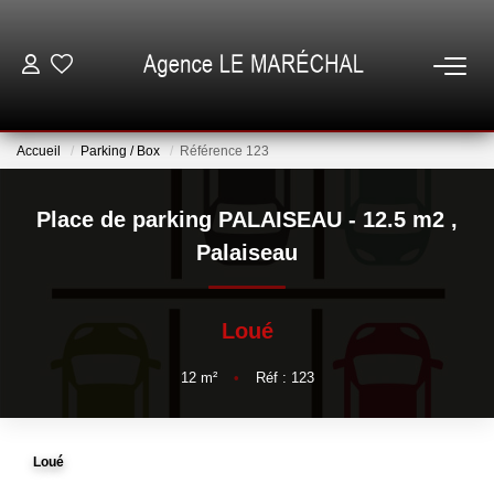
VENTES
Accueil
Parking / Box
Référence 123
LOCATIONS
Place de parking PALAISEAU - 12.5 m2
,
NOTRE AGENCE
Palaiseau
ESTIMATION
Loué
GESTION
12
m²
•
Réf : 123
ESPACE CLIENT
Loué