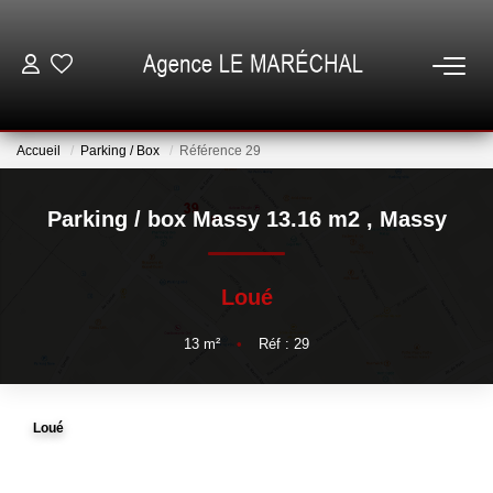
VENTES
Accueil
Parking / Box
Référence 29
LOCATIONS
Parking / box Massy 13.16 m2
,
Massy
NOTRE AGENCE
Loué
ESTIMATION
13
m²
•
Réf : 29
GESTION
Loué
ESPACE CLIENT