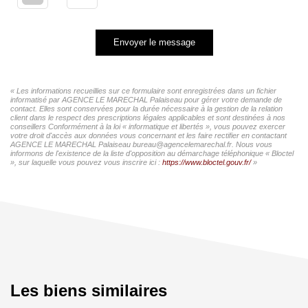
Envoyer le message
« Les informations recueillies sur ce formulaire sont enregistrées dans un fichier
informatisé par AGENCE LE MARECHAL Palaiseau pour gérer votre demande de
contact. Elles sont conservées pour la durée nécessaire à la gestion de la relation
client dans le respect des prescriptions légales applicables et sont destinées à nos
conseillers Conformément à la loi « informatique et libertés », vous pouvez exercer
votre droit d'accès aux données vous concernant et les faire rectifier en contactant
AGENCE LE MARECHAL Palaiseau bureau@agencelemarechal.fr. Nous vous
informons de l'existence de la liste d'opposition au démarchage téléphonique « Bloctel
», sur laquelle vous pouvez vous inscrire ici :
https://www.bloctel.gouv.fr/
»
Les biens similaires