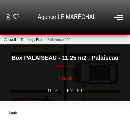
VENTES
Accueil
Parking / Box
Référence 101
LOCATIONS
Box PALAISEAU - 11.25 m2
,
Palaiseau
NOTRE AGENCE
Loué
ESTIMATION
11
m²
•
Réf : 101
GESTION
Loué
ESPACE CLIENT