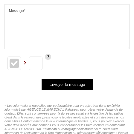
Message*
Envoyer le message
« Les informations recueillies sur ce formulaire sont enregistrées dans un fichier
informatisé par AGENCE LE MARECHAL Palaiseau pour gérer votre demande de
contact. Elles sont conservées pour la durée nécessaire à la gestion de la relation
client dans le respect des prescriptions légales applicables et sont destinées à nos
conseillers Conformément à la loi « informatique et libertés », vous pouvez exercer
votre droit d'accès aux données vous concernant et les faire rectifier en contactant
AGENCE LE MARECHAL Palaiseau bureau@agencelemarechal.fr. Nous vous
informons de l'existence de la liste d'opposition au démarchage téléphonique « Bloctel