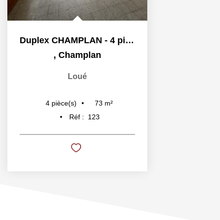
Duplex CHAMPLAN - 4 pièce(s) - 72.52 m2
,
Champlan
Loué
73
m²
4
pièce(s)
Réf :
123