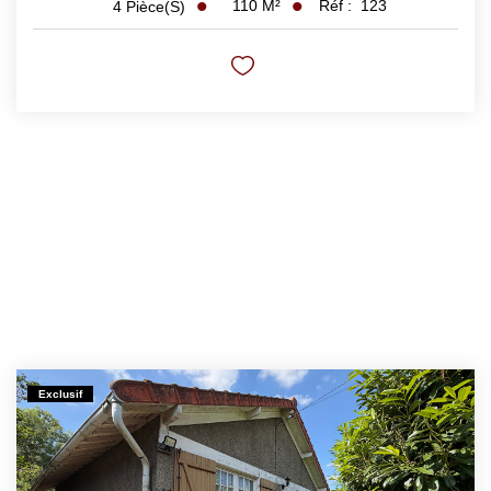
110
M²
Réf :
123
4
Pièce(s)
Exclusif