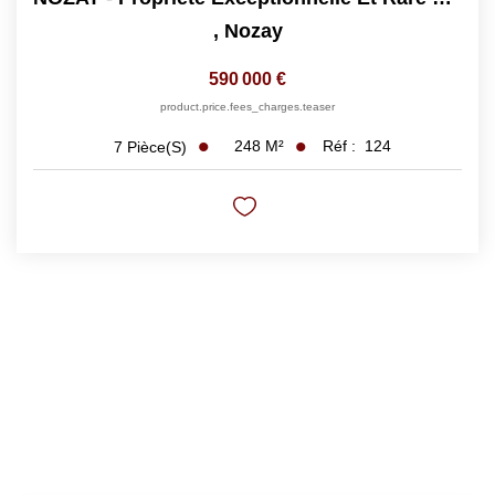
,
Nozay
590 000 €
product.price.fees_charges.teaser
248
M²
Réf :
124
7
Pièce(s)