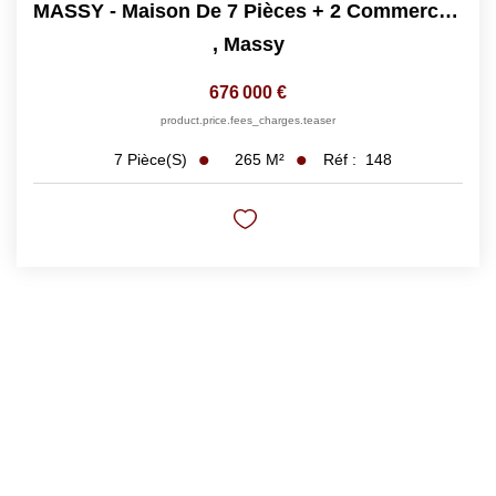
MASSY - Maison De 7 Pièces + 2 Commerces À Rénover Sur Un...
,
Massy
676 000 €
product.price.fees_charges.teaser
265
M²
Réf :
148
7
Pièce(s)