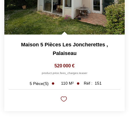
Maison 5 Pièces Les Joncherettes
,
Palaiseau
520 000 €
product.price.fees_charges.teaser
110
M²
Réf :
151
5
Pièce(s)