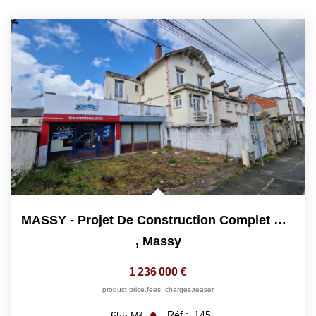
MASSY - Projet De Construction Complet À Vendre -10...
,
Massy
1 236 000 €
product.price.fees_charges.teaser
Réf :
145
655
M²