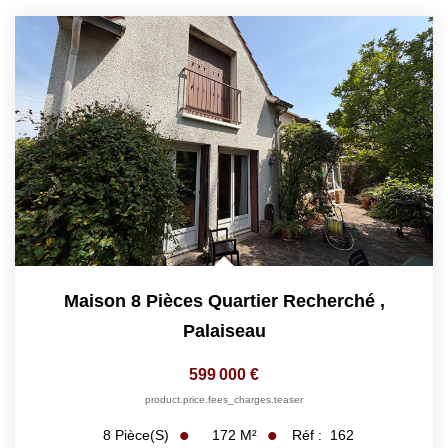
Maison 8 Pièces Quartier Recherché
,
Palaiseau
599 000 €
product.price.fees_charges.teaser
172
M²
Réf :
162
8
Pièce(s)