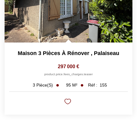
Maison 3 Pièces À Rénover
,
Palaiseau
297 000 €
product.price.fees_charges.teaser
95
M²
Réf :
155
3
Pièce(s)