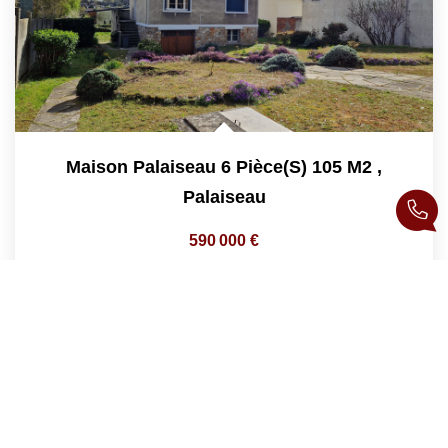
Maison Palaiseau 6 Pièce(s) 105 M2
,
Palaiseau
590 000 €
product.price.fees_charges.teaser
105
M²
Réf :
142
6
Pièce(s)