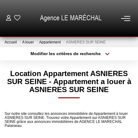
VENTES
Accueil
A louer
Appartement
ASNIERES SUR SEINE
LOCATIONS
Modifier les critères de recherche
Type de transaction
Localisation
Acheter
Localisation
NOTRE AGENCE
Location Appartement ASNIERES
Type de bien
Sélectionnez...
Surface min
SUR SEINE - Appartement a louer à
ESTIMATION
ASNIERES SUR SEINE
Plus de critères
Budget max
GESTION
Créer une alerte
Sur notre site consultez les annonces immobilière de Appartement à louer
ASNIERES SUR SEINE. Trouvez votre Appartement sur ASNIERES SUR
SEINE grâce aux annonces immobilières de AGENCE LE MARECHAL
ESPACE CLIENT
Palaiseau.