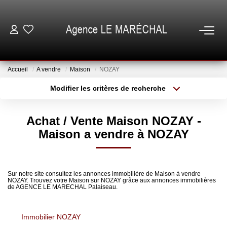
VENTES
Accueil
A vendre
Maison
NOZAY
LOCATIONS
Modifier les critères de recherche
Type de transaction
Localisation
Acheter
Localisation
NOTRE AGENCE
Achat / Vente Maison NOZAY -
Type de bien
Sélectionnez...
Surface min
Maison a vendre à NOZAY
ESTIMATION
Plus de critères
Budget max
GESTION
Sur notre site consultez les annonces immobilière de Maison à vendre
NOZAY. Trouvez votre Maison sur NOZAY grâce aux annonces immobilières
Créer une alerte
de AGENCE LE MARECHAL Palaiseau.
ESPACE CLIENT
Immobilier NOZAY