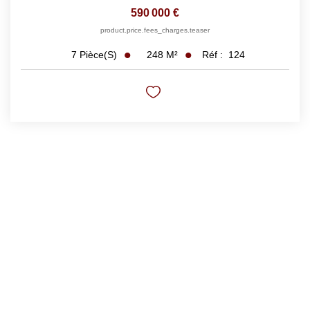
590 000 €
product.price.fees_charges.teaser
248
M²
Réf :
124
7
Pièce(s)