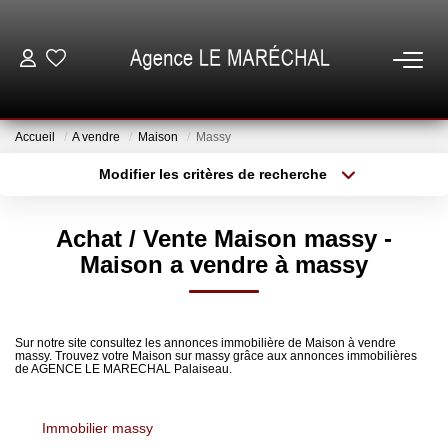
VENTES
Accueil
A vendre
Maison
Massy
LOCATIONS
Modifier les critères de recherche
Type de transaction
Localisation
Acheter
Localisation
NOTRE AGENCE
Achat / Vente Maison massy -
Type de bien
Sélectionnez...
Surface min
Maison a vendre à massy
ESTIMATION
Plus de critères
Budget max
GESTION
Sur notre site consultez les annonces immobilière de Maison à vendre
massy. Trouvez votre Maison sur massy grâce aux annonces immobilières
Créer une alerte
de AGENCE LE MARECHAL Palaiseau.
ESPACE CLIENT
Immobilier massy