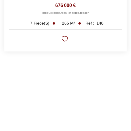
676 000 €
product.price.fees_charges.teaser
265
M²
Réf :
148
7
Pièce(s)