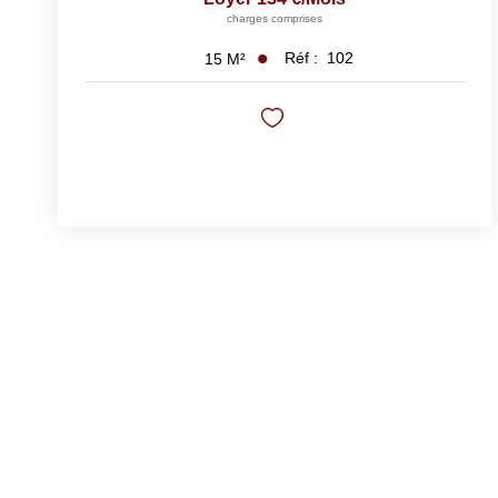
charges comprises
Réf :
102
15
M²